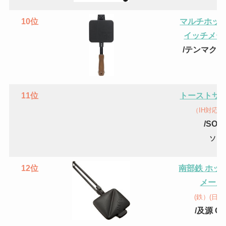
10位
マルチホッ
イッチメー
/テンマク
11位
トーストサ
（IH対応）
/
SOT
ソト
12位
南部鉄 ホッ
メーカ
(鉄）(日
/
及源 Oi