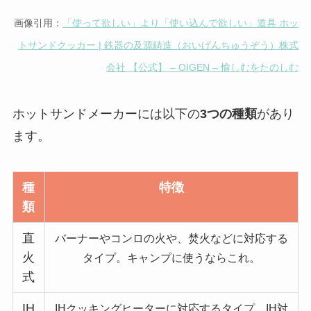
画像引用：
「使って欲しい」より「使い込んで欲しい」道具 ホッ
トサンドクッカー | 鉄器の及源鋳造（おいげんちゅうぞう）株式
会社 【公式】 – OIGEN – 愉しむをたのしむ
ホットサンドメーカーには以下の
3つの種類
があり
ます。
種
特徴
類
直
バーナーやコンロの火や、焚火などに対応する
火
タイプ。キャンプに使うならこれ。
式
IH
IHクッキングヒーターに対応するタイプ。IH対