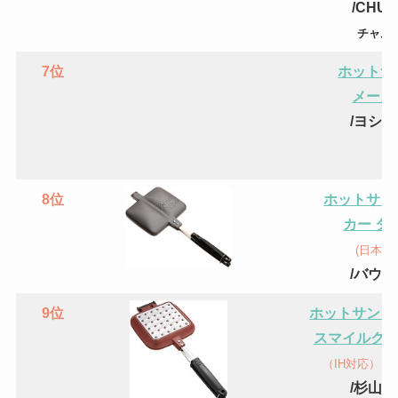
/
CHU
チャム
7位
ホットサ
メーカ
/
ヨシカ
8
位
ホットサン
カー ダ
(日本製
/バウ
ル
9
位
ホットサンド
スマイルクッ
（IH対応）（
/杉山