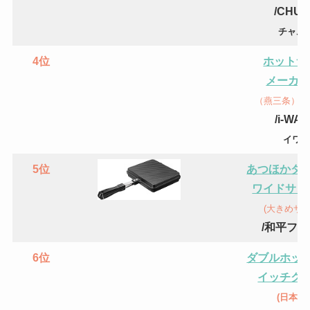
/
CHU
チャム
4位
ホットサ
メーカー 
（燕三条）(
/
i-WA
イワノ
5位
あつほかダ
ワイドサン
(大きめサ
/和平フ
6位
ダブルホッ
イッチク
(日本製