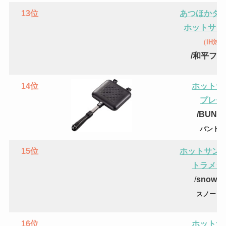
13位
あつほかダ
ホットサン
（IH対
/
和平フレ
14位
ホットサ
プレー
/BUND
バンドッ
15位
ホットサン
トラメジ
/
snow p
スノーピ
16位
ホットサ