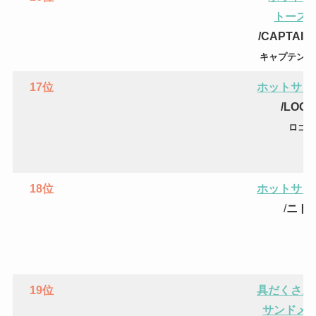
トース
/CAPTAIN
キャプテン 
17位
ホットサン
/
LOGO
ロゴス
18位
ホットサン
/
ニト
19位
具だくさん
サンドメ