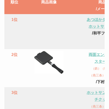
順位
商品画像
商品
/メー
1位
あつほかダ
ホットサン
/
和平フレ
2位
両面エンボ
スター
（鉄）（IH
（燕三条）(
/下村
3位
ホットサン
チクッ
（燕三条）(